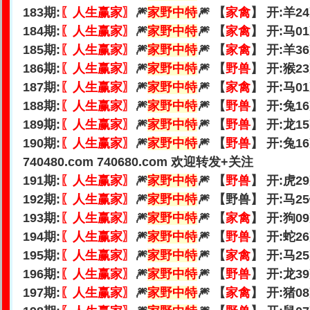
183期:
〖人生赢家〗
🎆
家野中特
🎆 【
家禽
】 开:羊2
184期:
〖人生赢家〗
🎆
家野中特
🎆 【
家禽
】 开:马0
185期:
〖人生赢家〗
🎆
家野中特
🎆 【
家禽
】 开:羊3
186期:
〖人生赢家〗
🎆
家野中特
🎆 【
野兽
】 开:猴2
187期:
〖人生赢家〗
🎆
家野中特
🎆 【
家禽
】 开:马0
188期:
〖人生赢家〗
🎆
家野中特
🎆 【
野兽
】 开:兔1
189期:
〖人生赢家〗
🎆
家野中特
🎆 【
野兽
】 开:龙1
190期:
〖人生赢家〗
🎆
家野中特
🎆 【
野兽
】 开:兔1
740480.com 740680.com 欢迎转发+关注
191期:
〖人生赢家〗
🎆
家野中特
🎆 【
野兽
】 开:虎2
192期:
〖人生赢家〗
🎆
家野中特
🎆 【野兽】 开:马2
193期:
〖人生赢家〗
🎆
家野中特
🎆 【
家禽
】 开:狗0
194期:
〖人生赢家〗
🎆
家野中特
🎆 【
野兽
】 开:蛇2
195期:
〖人生赢家〗
🎆
家野中特
🎆 【
家禽
】 开:马2
196期:
〖人生赢家〗
🎆
家野中特
🎆 【
野兽
】 开:龙3
197期:
〖人生赢家〗
🎆
家野中特
🎆 【
家禽
】 开:猪0