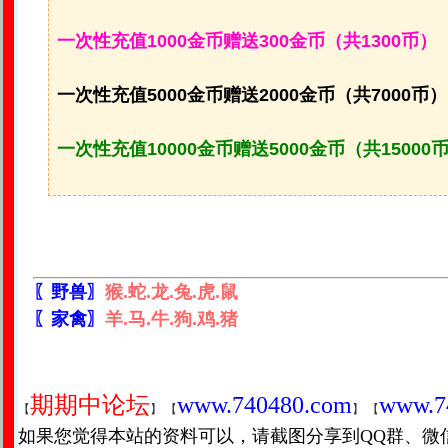
一次性充值1000金币赠送300金币（共1300币）
一次性充值5000金币赠送2000金币（共7000币）
一次性充值10000金币赠送5000金币（共15000
〖野兽〗
猴.蛇.龙.兔.虎.鼠
〖家禽〗
羊.马.牛.狗.鸡.猪
期期中论坛
www.740480.com
www.7
【
】 【
】 【
如果您觉得本站的资料可以，请截图分享到QQ群、微