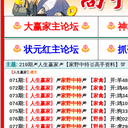
大赢家主论坛
神
状元红主论坛
抓
主题:
219期🎆人生赢家🎆【家野中特🥇高手资料】💯
【
人生赢家
】
楼主
071期:
〖人生赢家〗
🎆
家野中特
🎆 【
家禽
】 开:羊4
072期:
〖人生赢家〗
🎆
家野中特
🎆 【
家禽
】 开:鸡4
073期:
〖人生赢家〗
🎆
家野中特
🎆 【
家禽
】 开:鸡3
074期:
〖人生赢家〗
🎆
家野中特
🎆 【
家禽
】 开:鸡1
075期:
〖人生赢家〗
🎆
家野中特
🎆 【
家禽
】 开:狗3
076期:
〖人生赢家〗
🎆
家野中特
🎆 【
野兽
】 开:蛇0
077期:
〖人生赢家〗
🎆
家野中特
🎆 【
野兽
】 开:虎2