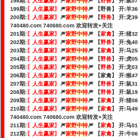
198期:
〖人生赢家〗
🎆
家野中特
🎆 【
野兽
】 开:鼠0
199期:
〖人生赢家〗
🎆
家野中特
🎆 【野兽】 开:羊3
200期:
〖人生赢家〗
🎆
家野中特
🎆 【
野兽
】 开:龙3
740480.com 740680.com 欢迎转发+关注
201期:
〖人生赢家〗
🎆
家野中特
🎆 【
家禽
】 开:猪3
202期:
〖人生赢家〗
🎆
家野中特
🎆 【
野兽
】 开:兔4
203期:
〖人生赢家〗
🎆
家野中特
🎆 【
家禽
】 开:马2
204期:
〖人生赢家〗
🎆
家野中特
🎆 【
野兽
】 开:虎0
205期:
〖人生赢家〗
🎆
家野中特
🎆 【
野兽
】 开:龙0
206期:
〖人生赢家〗
🎆
家野中特
🎆 【家禽】 开:猴4
207期:
〖人生赢家〗
🎆
家野中特
🎆 【
野兽
】 开:鼠3
208期:
〖人生赢家〗
🎆
家野中特
🎆 【
野兽
】 开:鼠1
209期:
〖人生赢家〗
🎆
家野中特
🎆 【
家禽
】 开:猪0
210期:
〖人生赢家〗
🎆
家野中特
🎆 【
家禽
】 开:马4
740480.com 740680.com 欢迎转发+关注
211期:
〖人生赢家〗
🎆
家野中特
🎆 【
家禽
】 开:马0
212期:
〖人生赢家〗
🎆
家野中特
🎆 【
家禽
】 开:牛0