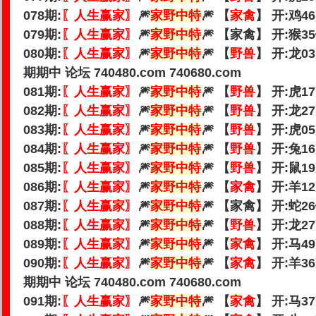
078期:
〖人生赢家〗
🎆
家野中特
🎆 【
家禽
】 开:鸡4
079期:
〖人生赢家〗
🎆
家野中特
🎆 【家禽】 开:猴3
080期:
〖人生赢家〗
🎆
家野中特
🎆 【
野兽
】 开:龙0
期期中 论坛 740480.com 740680.com
081期:
〖人生赢家〗
🎆
家野中特
🎆 【
野兽
】 开:虎1
082期:
〖人生赢家〗
🎆
家野中特
🎆 【
野兽
】 开:龙2
083期:
〖人生赢家〗
🎆
家野中特
🎆 【
野兽
】 开:虎0
084期:
〖人生赢家〗
🎆
家野中特
🎆 【
野兽
】 开:兔1
085期:
〖人生赢家〗
🎆
家野中特
🎆 【
野兽
】 开:鼠1
086期:
〖人生赢家〗
🎆
家野中特
🎆 【
家禽
】 开:羊1
087期:
〖人生赢家〗
🎆
家野中特
🎆 【家禽】 开:蛇2
088期:
〖人生赢家〗
🎆
家野中特
🎆 【
野兽
】 开:龙2
089期:
〖人生赢家〗
🎆
家野中特
🎆 【
家禽
】 开:马4
090期:
〖人生赢家〗
🎆
家野中特
🎆 【
家禽
】 开:羊3
期期中 论坛 740480.com 740680.com
091期:
〖人生赢家〗
🎆
家野中特
🎆 【
家禽
】 开:马3