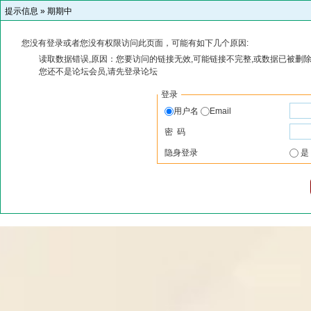
提示信息 »
期期中
您没有登录或者您没有权限访问此页面，可能有如下几个原因:
读取数据错误,原因：您要访问的链接无效,可能链接不完整,或数据已被删除
您还不是论坛会员,请先登录论坛
登录
用户名
Email
密 码
隐身登录