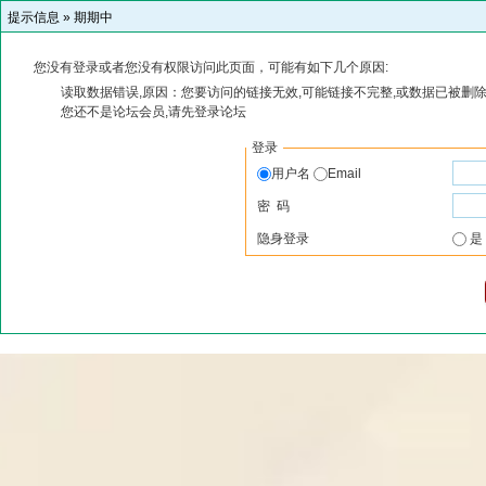
提示信息 »
期期中
您没有登录或者您没有权限访问此页面，可能有如下几个原因:
读取数据错误,原因：您要访问的链接无效,可能链接不完整,或数据已被删除
您还不是论坛会员,请先登录论坛
登录
用户名
Email
密 码
隐身登录