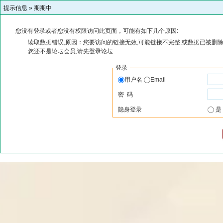
提示信息 »
期期中
您没有登录或者您没有权限访问此页面，可能有如下几个原因:
读取数据错误,原因：您要访问的链接无效,可能链接不完整,或数据已被删除
您还不是论坛会员,请先登录论坛
登录
用户名
Email
密 码
隐身登录