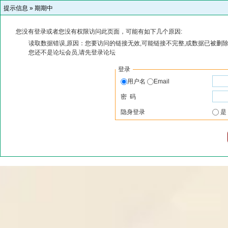
提示信息 »
期期中
您没有登录或者您没有权限访问此页面，可能有如下几个原因:
读取数据错误,原因：您要访问的链接无效,可能链接不完整,或数据已被删除
您还不是论坛会员,请先登录论坛
登录
用户名
Email
密 码
隐身登录