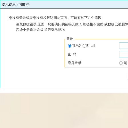
提示信息 »
期期中
您没有登录或者您没有权限访问此页面，可能有如下几个原因:
读取数据错误,原因：您要访问的链接无效,可能链接不完整,或数据已被删除
您还不是论坛会员,请先登录论坛
登录
用户名
Email
密 码
隐身登录