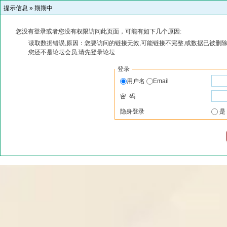
提示信息 »
期期中
您没有登录或者您没有权限访问此页面，可能有如下几个原因:
读取数据错误,原因：您要访问的链接无效,可能链接不完整,或数据已被删除
您还不是论坛会员,请先登录论坛
登录
用户名
Email
密 码
隐身登录