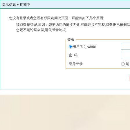
提示信息 »
期期中
您没有登录或者您没有权限访问此页面，可能有如下几个原因:
读取数据错误,原因：您要访问的链接无效,可能链接不完整,或数据已被删除
您还不是论坛会员,请先登录论坛
登录
用户名
Email
密 码
隐身登录