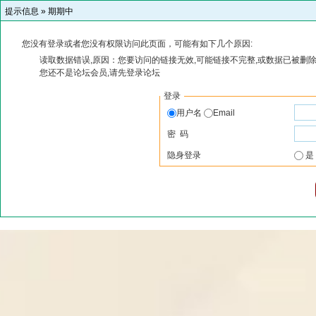
提示信息 »
期期中
您没有登录或者您没有权限访问此页面，可能有如下几个原因:
读取数据错误,原因：您要访问的链接无效,可能链接不完整,或数据已被删除
您还不是论坛会员,请先登录论坛
登录
用户名
Email
密 码
隐身登录