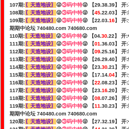
107期:
〖天造地设〗
😜
③码中特
😜 【29.38.39】 开
108期:
〖天造地设〗
😜
③码中特
😜 【
45
.22.03】 开
109期:
〖天造地设〗
😜
③码中特
😜 【22.03.
16
】 开
期期中论坛 740480.com 740680.com
110期:
〖天造地设〗
😜
③码中特
😜 【04.
30
.22】 开
111期:
〖天造地设〗
😜
③码中特
😜 【
01
.36.03】 开
112期:
〖天造地设〗
😜
③码中特
😜 【
09
.25.16】 开
113期:
〖天造地设〗
😜
③码中特
😜 【26.29.40】 开
114期:
〖天造地设〗
😜
③码中特
😜 【23.
30
.21】 开
115期:
〖天造地设〗
😜
③码中特
😜 【17.14.
04
】 开
116期:
〖天造地设〗
😜
③码中特
😜 【
22
.08.23】 开
117期:
〖天造地设〗
😜
③码中特
😜 【23.
16
.20】 开
118期:
〖天造地设〗
😜
③码中特
😜 【
08
.07.26】 开
119期:
〖天造地设〗
😜
③码中特
😜 【
11
.30.23】 开
期期中论坛 740480.com 740680.com
120期:
〖天造地设〗
😜
③码中特
😜 【27.32.19】 开