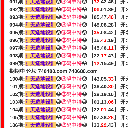
091期:
〖天造地设〗
😜
③码中特
😜 【
37
.42.46】 开
092期:
〖天造地设〗
😜
③码中特
😜 【
06
.01.39】 开
093期:
〖天造地设〗
😜
③码中特
😜 【05.47.
40
】 开
094期:
〖天造地设〗
😜
③码中特
😜 【48.08.28】 开
095期:
〖天造地设〗
😜
③码中特
😜 【
35
.08.42】 开
096期:
〖天造地设〗
😜
③码中特
😜 【16.
43
.19】 开
097期:
〖天造地设〗
😜
③码中特
😜 【45.48.
11
】 开
098期:
〖天造地设〗
😜
③码中特
😜 【22.
17
.43】 开
099期:
〖天造地设〗
😜
③码中特
😜 【
12
.15.49】 开
期期中 论坛 740480.com 740680.com
100期:
〖天造地设〗
😜
③码中特
😜 【43.05.
33
】 开
101期:
〖天造地设〗
😜
③码中特
😜 【36.40.
39
】 开
102期:
〖天造地设〗
😜
③码中特
😜 【28.19.10】 开
103期:
〖天造地设〗
😜
③码中特
😜 【01.13.
06
】 开
104期:
〖天造地设〗
😜
③码中特
😜 【22.
01
.44】 开
105期:
〖天造地设〗
😜
③码中特
😜 【07.38.
28
】 开
106期:
〖天造地设〗
😜
③码中特
😜 【33.
22
.43】 开