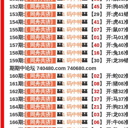
152期:
〖同舟共济〗
🏰
1 码中特
🏰 【
45
】 开:狗45
153期:
〖同舟共济〗
🏰
1 码中特
🏰 【29】 开:虎41
154期:
〖同舟共济〗
🏰
1 码中特
🏰 【
41
】 开:虎41
155期:
〖同舟共济〗
🏰
1 码中特
🏰 【
07
】 开:鼠07
156期:
〖同舟共济〗
🏰
1 码中特
🏰 【
01
】 开:马01
157期:
〖同舟共济〗
🏰
1 码中特
🏰 【
40
】 开:兔40
158期:
〖同舟共济〗
🏰
1 码中特
🏰 【
16
】 开:兔16
159期:
〖同舟共济〗
🏰
1 码中特
🏰 【30】 开:龙39
期期中论坛 740480.com 740680.com
160期:
〖同舟共济〗
🏰
1 码中特
🏰 【
02
】 开:蛇02
161期:
〖同舟共济〗
🏰
1 码中特
🏰 【
08
】 开:猪08
162期:
〖同舟共济〗
🏰
1 码中特
🏰 【
32
】 开:猪32
163期:
〖同舟共济〗
🏰
1 码中特
🏰 【
37
】 开:马37
164期:
〖同舟共济〗
🏰
1 码中特
🏰 【
21
】 开:狗21
165期:
〖同舟共济〗
🏰
1 码中特
🏰 【
03
】 开:龙03
166期:
〖同舟共济〗
🏰
1 码中特
🏰 【
06
】 开:牛06