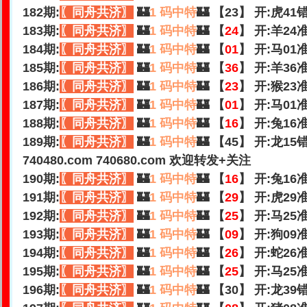
182期:
〖同舟共济〗
🏰
1 码中特
🏰 【23】 开:虎41
183期:
〖同舟共济〗
🏰
1 码中特
🏰 【
24
】 开:羊24
184期:
〖同舟共济〗
🏰
1 码中特
🏰 【
01
】 开:马01
185期:
〖同舟共济〗
🏰
1 码中特
🏰 【
36
】 开:羊36
186期:
〖同舟共济〗
🏰
1 码中特
🏰 【
23
】 开:猴23
187期:
〖同舟共济〗
🏰
1 码中特
🏰 【
01
】 开:马01
188期:
〖同舟共济〗
🏰
1 码中特
🏰 【
16
】 开:兔16
189期:
〖同舟共济〗
🏰
1 码中特
🏰 【45】 开:龙15
740480.com 740680.com 欢迎转发+关注
190期:
〖同舟共济〗
🏰
1 码中特
🏰 【
16
】 开:兔16
191期:
〖同舟共济〗
🏰
1 码中特
🏰 【
29
】 开:虎29
192期:
〖同舟共济〗
🏰
1 码中特
🏰 【
25
】 开:马25
193期:
〖同舟共济〗
🏰
1 码中特
🏰 【
09
】 开:狗09
194期:
〖同舟共济〗
🏰
1 码中特
🏰 【
26
】 开:蛇26
195期:
〖同舟共济〗
🏰
1 码中特
🏰 【
25
】 开:马25
196期:
〖同舟共济〗
🏰
1 码中特
🏰 【30】 开:龙39