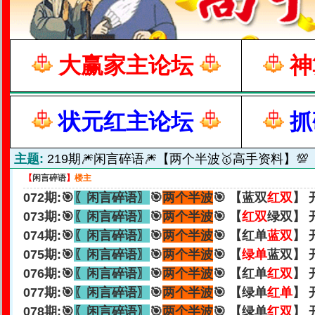
大赢家主论坛
神
状元红主论坛
抓
主题:
219期🎆闲言碎语🎆【两个半波🥇高手资料】💯
【
闲言碎语
】
楼主
072期:🎯
〖闲言碎语〗
🎯
两个半波
🎯 【蓝双
红双
】 
073期:🎯
〖闲言碎语〗
🎯
两个半波
🎯 【
红双
绿双】 
074期:🎯
〖闲言碎语〗
🎯
两个半波
🎯 【红单
蓝双
】 
075期:🎯
〖闲言碎语〗
🎯
两个半波
🎯 【
绿单
蓝双】 
076期:🎯
〖闲言碎语〗
🎯
两个半波
🎯 【红单
红双
】 
077期:🎯
〖闲言碎语〗
🎯
两个半波
🎯 【绿单
红单
】 
078期:🎯
〖闲言碎语〗
🎯
两个半波
🎯 【绿单
红双
】 