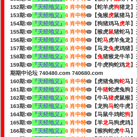
152期:🥧
『天经地义』
6 肖中特
🥧【蛇羊虎
狗
猪龙】
153期:🥧
『天经地义』
6 肖中特
🥧【兔猴
虎
鼠猪马】开
154期:🥧
『天经地义』
6 肖中特
🥧【狗猪鸡马
虎
羊】
155期:🥧
『天经地义』
6 肖中特
🥧【猴虎
鼠
猪蛇马】开
156期:🥧
『天经地义』
6 肖中特
🥧【蛇
马
虎羊兔龙】开
157期:🥧
『天经地义』
6 肖中特
🥧【马龙
兔
虎鸡猪】开
158期:🥧
『天经地义』
6 肖中特
🥧【
兔
猪猴龙牛羊】开
159期:🥧
『天经地义』
6 肖中特
🥧【牛虎狗蛇鸡
龙
】
期期中论坛 740480.com 740680.com
160期:🥧
『天经地义』
6 肖中特
🥧【虎猪兔狗
蛇
马】
161期:🥧
『天经地义』
6 肖中特
🥧【牛
猪
蛇虎兔狗】开
162期:🥧
『天经地义』
6 肖中特
🥧【牛马
猪
虎鼠猴】开
163期:🥧
『天经地义』
6 肖中特
🥧【龙狗
马
蛇牛虎】开
164期:🥧
『天经地义』
6 肖中特
🥧【马鼠牛鸡蛇
狗
】
165期:🥧
『天经地义』
6 肖中特
🥧【羊
龙
马狗虎鸡】 
166期:🥧
『天经地义』
6 肖中特
🥧【猴狗蛇虎
牛
马】