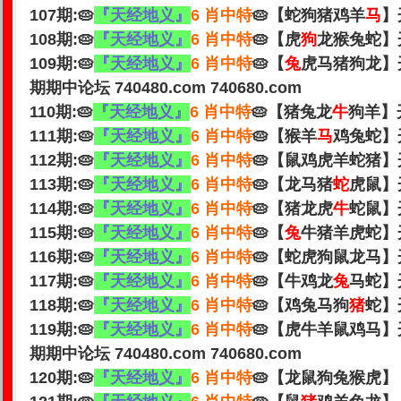
107期:🥧
『天经地义』
6 肖中特
🥧【蛇狗猪鸡羊
马
】
108期:🥧
『天经地义』
6 肖中特
🥧【虎
狗
龙猴兔蛇】开
109期:🥧
『天经地义』
6 肖中特
🥧【
兔
虎马猪狗龙】开
期期中论坛 740480.com 740680.com
110期:🥧
『天经地义』
6 肖中特
🥧【猪兔龙
牛
狗羊】
111期:🥧
『天经地义』
6 肖中特
🥧【猴羊
马
鸡兔蛇】开
112期:🥧
『天经地义』
6 肖中特
🥧【鼠鸡虎羊蛇猪】
113期:🥧
『天经地义』
6 肖中特
🥧【龙马猪
蛇
虎鼠】
114期:🥧
『天经地义』
6 肖中特
🥧【猪龙虎
牛
蛇鼠】
115期:🥧
『天经地义』
6 肖中特
🥧【
兔
牛猪羊虎蛇】开
116期:🥧
『天经地义』
6 肖中特
🥧【蛇虎狗鼠龙马】
117期:🥧
『天经地义』
6 肖中特
🥧【牛鸡龙
兔
马蛇】
118期:🥧
『天经地义』
6 肖中特
🥧【鸡兔马狗
猪
蛇】
119期:🥧
『天经地义』
6 肖中特
🥧【虎牛羊鼠鸡马】
期期中论坛 740480.com 740680.com
120期:🥧
『天经地义』
6 肖中特
🥧【龙鼠狗兔猴虎】 