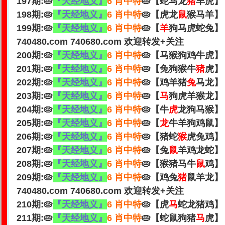
197期:🥧
『天经地义』
6 肖中特
🥧【蛇马龙
猪
羊虎】 
198期:🥧
『天经地义』
6 肖中特
🥧【虎龙
鼠
猴马羊】 
199期:🥧
『天经地义』
6 肖中特
🥧【
羊
狗马虎蛇兔】 
740480.com 740680.com 欢迎转发+关注
200期:🥧
『天经地义』
6 肖中特
🥧【马猴狗鸡牛虎】 
201期:🥧
『天经地义』
6 肖中特
🥧【兔狗猴牛
猪
虎】
202期:🥧
『天经地义』
6 肖中特
🥧【鸡羊猪
兔
马龙】 
203期:🥧
『天经地义』
6 肖中特
🥧【
马
狗虎羊猴龙】 
204期:🥧
『天经地义』
6 肖中特
🥧【牛
虎
龙狗马猴】 
205期:🥧
『天经地义』
6 肖中特
🥧【
龙
牛羊狗鸡鼠】 
206期:🥧
『天经地义』
6 肖中特
🥧【猪蛇
猴
虎兔鸡】 
207期:🥧
『天经地义』
6 肖中特
🥧【兔
鼠
羊鸡龙蛇】 
208期:🥧
『天经地义』
6 肖中特
🥧【猴猪马牛
鼠
鸡】
209期:🥧
『天经地义』
6 肖中特
🥧【鸡兔
猪
鼠羊龙】 
740480.com 740680.com 欢迎转发+关注
210期:🥧
『天经地义』
6 肖中特
🥧【虎
马
蛇龙猪鸡】 
211期:🥧
『天经地义』
6 肖中特
🥧【蛇鼠狗猪
马
虎】