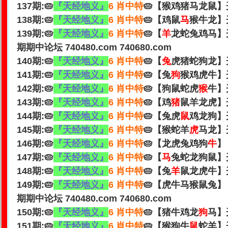
137期:🥧
『天经地义』
6 肖中特
🥧【猴鸡猪马龙鼠】
138期:🥧
『天经地义』
6 肖中特
🥧【鸡鼠
马
猴牛龙】开
139期:🥧
『天经地义』
6 肖中特
🥧【
羊
龙蛇兔鸡马】开
期期中论坛 740480.com 740680.com
140期:🥧
『天经地义』
6 肖中特
🥧【
兔
虎猪蛇狗龙】开
141期:🥧
『天经地义』
6 肖中特
🥧【兔
狗
猴鸡虎牛】开
142期:🥧
『天经地义』
6 肖中特
🥧【狗鼠蛇虎
猴
牛】
143期:🥧
『天经地义』
6 肖中特
🥧【鸡
猪
鼠羊龙虎】开
144期:🥧
『天经地义』
6 肖中特
🥧【兔虎
鼠
鸡龙狗】开
145期:🥧
『天经地义』
6 肖中特
🥧【猴蛇羊
虎
马龙】
146期:🥧
『天经地义』
6 肖中特
🥧【龙虎兔鸡狗
牛
】
147期:🥧
『天经地义』
6 肖中特
🥧【
马
兔蛇龙狗鼠】开
148期:🥧
『天经地义』
6 肖中特
🥧【兔
羊
鼠龙虎牛】开
149期:🥧
『天经地义』
6 肖中特
🥧【虎牛马猴鼠兔】 
期期中论坛 740480.com 740680.com
150期:🥧
『天经地义』
6 肖中特
🥧【猪牛鸡龙
狗
马】
151期:🥧
『天经地义』
6 肖中特
🥧【猴狗牛
鼠
蛇羊】