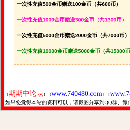
一次性充值500金币赠送100金币（共600币）
一次性充值1000金币赠送300金币（共1300币）
一次性充值5000金币赠送2000金币（共7000币）
一次性充值10000金币赠送5000金币（共15000
期期中论坛
www.740480.com
www.7
【
】 【
】 【
如果您觉得本站的资料可以，请截图分享到QQ群、微