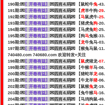
190期:💌
〖开卷有益〗
💌
四肖⒋码
💌 【鼠蛇牛
兔
-43
191期:💌
〖开卷有益〗
💌
四肖⒋码
💌 【
虎
羊牛狗-
29
192期:💌
〖开卷有益〗
💌
四肖⒋码
💌 【
马
鼠虎牛-
25
193期:💌
〖开卷有益〗
💌
四肖⒋码
💌 【猪虎兔
狗
-20
194期:💌
〖开卷有益〗
💌
四肖⒋码
💌 【马虎兔
蛇
-25
195期:💌
〖开卷有益〗
💌
四肖⒋码
💌 【狗
马
兔猴-33.
196期:💌
〖开卷有益〗
💌
四肖⒋码
💌 【
龙
牛兔马-03.
197期:💌
〖开卷有益〗
💌
四肖⒋码
💌 【猴兔马鼠-11.
740480.com 740680.com 欢迎转发+关注
198期:💌
〖开卷有益〗
💌
四肖⒋码
💌 【
鼠
虎猪龙-
07
199期:💌
〖开卷有益〗
💌
四肖⒋码
💌 【牛猴
羊
马-06.
200期:💌
〖开卷有益〗
💌
四肖⒋码
💌 【猪蛇羊
龙
-08
201期:💌
〖开卷有益〗
💌
四肖⒋码
💌 【牛龙羊
猪
-06
202期:💌
〖开卷有益〗
💌
四肖⒋码
💌 【鼠猴
兔
龙-19.
203期:💌
〖开卷有益〗
💌
四肖⒋码
💌 【兔牛猴
马
-16
204期:💌
〖开卷有益〗
💌
四肖⒋码
💌 【马鸡狗鼠-49.