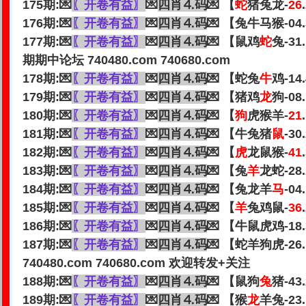
175期:💌
〖开卷有益〗
💌
四肖⒋码
💌 【
蛇
猪兔龙-
26
176期:💌
〖开卷有益〗
💌
四肖⒋码
💌 【兔牛马猴-04.
177期:💌
〖开卷有益〗
💌
四肖⒋码
💌 【鼠鸡
蛇
兔-31.
期期中论坛 740480.com 740680.com
178期:💌
〖开卷有益〗
💌
四肖⒋码
💌 【蛇兔
牛
鸡-14.
179期:💌
〖开卷有益〗
💌
四肖⒋码
💌 【猪鸡
龙
狗-08.
180期:💌
〖开卷有益〗
💌
四肖⒋码
💌 【
狗
虎猴羊-
21
181期:💌
〖开卷有益〗
💌
四肖⒋码
💌 【牛兔猪
鼠
-30
182期:💌
〖开卷有益〗
💌
四肖⒋码
💌 【
虎
龙鼠猴-
41
183期:💌
〖开卷有益〗
💌
四肖⒋码
💌 【兔
羊
龙蛇-28.
184期:💌
〖开卷有益〗
💌
四肖⒋码
💌 【兔龙羊
马
-04
185期:💌
〖开卷有益〗
💌
四肖⒋码
💌 【
羊
兔鸡鼠-
36
186期:💌
〖开卷有益〗
💌
四肖⒋码
💌 【牛鼠虎鸡-18.
187期:💌
〖开卷有益〗
💌
四肖⒋码
💌 【蛇羊狗虎-26.
740480.com 740680.com 欢迎转发+关注
188期:💌
〖开卷有益〗
💌
四肖⒋码
💌 【鼠狗
兔
猪-43.
189期:💌
〖开卷有益〗
💌
四肖⒋码
💌 【猴
龙
羊兔-23.