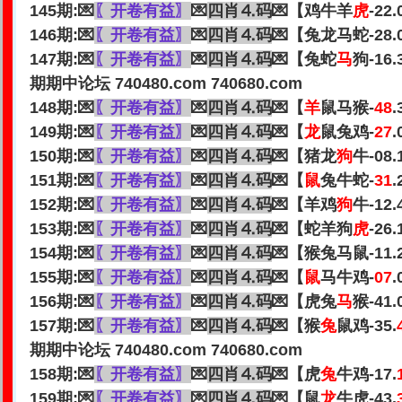
145期:💌
〖开卷有益〗
💌
四肖⒋码
💌【鸡牛羊
虎
-22.
146期:💌
〖开卷有益〗
💌
四肖⒋码
💌【兔龙马蛇-28.0
147期:💌
〖开卷有益〗
💌
四肖⒋码
💌【兔蛇
马
狗-16.
期期中论坛 740480.com 740680.com
148期:💌
〖开卷有益〗
💌
四肖⒋码
💌【
羊
鼠马猴-
48
.
149期:💌
〖开卷有益〗
💌
四肖⒋码
💌【
龙
鼠兔鸡-
27
.
150期:💌
〖开卷有益〗
💌
四肖⒋码
💌【猪龙
狗
牛-08.
151期:💌
〖开卷有益〗
💌
四肖⒋码
💌【
鼠
兔牛蛇-
31
.
152期:💌
〖开卷有益〗
💌
四肖⒋码
💌【羊鸡
狗
牛-12.
153期:💌
〖开卷有益〗
💌
四肖⒋码
💌【蛇羊狗
虎
-26
154期:💌
〖开卷有益〗
💌
四肖⒋码
💌【猴兔马鼠-11.2
155期:💌
〖开卷有益〗
💌
四肖⒋码
💌【
鼠
马牛鸡-
07
.
156期:💌
〖开卷有益〗
💌
四肖⒋码
💌【虎兔
马
猴-41.
157期:💌
〖开卷有益〗
💌
四肖⒋码
💌【猴
兔
鼠鸡-35.
期期中论坛 740480.com 740680.com
158期:💌
〖开卷有益〗
💌
四肖⒋码
💌【虎
兔
牛鸡-17.
159期:💌
〖开卷有益〗
💌
四肖⒋码
💌【鼠
龙
牛虎-43.