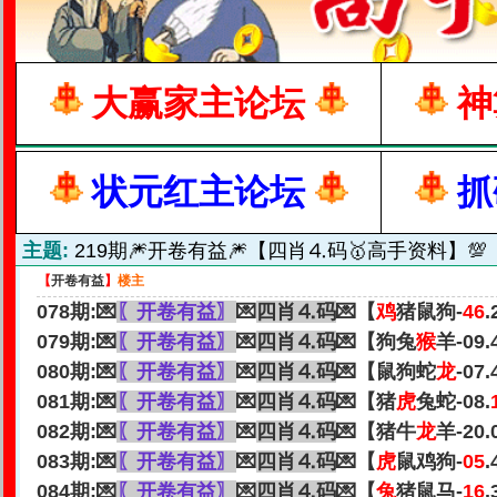
大赢家主论坛
神
状元红主论坛
抓
主题:
219期🎆开卷有益🎆【四肖⒋码🥇高手资料】💯
【
开卷有益
】
楼主
078期:💌
〖开卷有益〗
💌
四肖⒋码
💌【
鸡
猪鼠狗-
46
.
079期:💌
〖开卷有益〗
💌
四肖⒋码
💌【狗兔
猴
羊-09.
080期:💌
〖开卷有益〗
💌
四肖⒋码
💌【鼠狗蛇
龙
-07.
081期:💌
〖开卷有益〗
💌
四肖⒋码
💌【猪
虎
兔蛇-08.
082期:💌
〖开卷有益〗
💌
四肖⒋码
💌【猪牛
龙
羊-20.
083期:💌
〖开卷有益〗
💌
四肖⒋码
💌【
虎
鼠鸡狗-
05
.
084期:💌
〖开卷有益〗
💌
四肖⒋码
💌【
兔
猪鼠马-
16
.