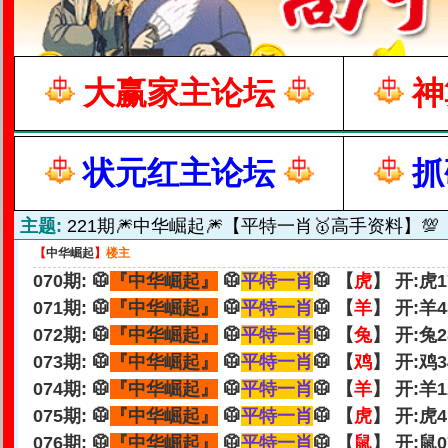
大赢家主论坛
神
状元红主论坛
抓
主题:
221期🎆中华崛起🎆【平特一肖🥇高手资料】💯
【
中华崛起
】
楼主
070期: 🥼
『中华崛起』
🥼
平特一肖
🥼 【
虎
】 开:虎1
071期: 🥼
『中华崛起』
🥼
平特一肖
🥼 【
羊
】 开:羊
072期: 🥼
『中华崛起』
🥼
平特一肖
🥼 【
兔
】 开:兔
073期: 🥼
『中华崛起』
🥼
平特一肖
🥼 【
鸡
】 开:鸡
074期: 🥼
『中华崛起』
🥼
平特一肖
🥼 【
羊
】 开:羊1
075期: 🥼
『中华崛起』
🥼
平特一肖
🥼 【
虎
】 开:虎
076期: 🥼
『中华崛起』
🥼
平特一肖
🥼 【
鼠
】 开:鼠