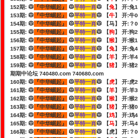
152期: 🥼
『中华崛起』
🥼
平特一肖
🥼 【
兔
】 开:兔
153期: 🥼
『中华崛起』
🥼
平特一肖
🥼 【
牛
】 开:牛
154期: 🥼
『中华崛起』
🥼
平特一肖
🥼 【马】 开:？
155期: 🥼
『中华崛起』
🥼
平特一肖
🥼 【
狗
】 开:狗
156期: 🥼
『中华崛起』
🥼
平特一肖
🥼 【
猴
】 开:猴
157期: 🥼
『中华崛起』
🥼
平特一肖
🥼 【
兔
】 开:兔
158期: 🥼
『中华崛起』
🥼
平特一肖
🥼 【
羊
】 开:羊4
159期: 🥼
『中华崛起』
🥼
平特一肖
🥼 【
猪
】 开:猪
期期中论坛 740480.com 740680.com
160期: 🥼
『中华崛起』
🥼
平特一肖
🥼 【
虎
】 开:虎
161期: 🥼
『中华崛起』
🥼
平特一肖
🥼 【
羊
】 开:羊
162期: 🥼
『中华崛起』
🥼
平特一肖
🥼 【
猴
】 开:猴
163期: 🥼
『中华崛起』
🥼
平特一肖
🥼 【
猪
】 开:猪
164期: 🥼
『中华崛起』
🥼
平特一肖
🥼 【
鸡
】 开:鸡
165期: 🥼
『中华崛起』
🥼
平特一肖
🥼 【
马
】 开:马4
166期: 🥼
『中华崛起』
🥼
平特一肖
🥼 【虎】 开:？