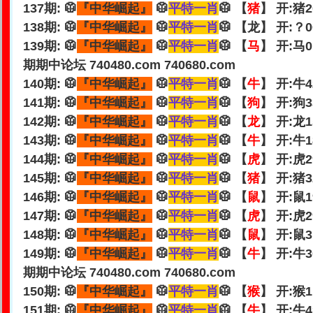
137期: 🥼
『中华崛起』
🥼
平特一肖
🥼 【
猪
】 开:猪2
138期: 🥼
『中华崛起』
🥼
平特一肖
🥼 【龙】 开:？
139期: 🥼
『中华崛起』
🥼
平特一肖
🥼 【
马
】 开:马
期期中论坛 740480.com 740680.com
140期: 🥼
『中华崛起』
🥼
平特一肖
🥼 【
牛
】 开:牛
141期: 🥼
『中华崛起』
🥼
平特一肖
🥼 【
狗
】 开:狗
142期: 🥼
『中华崛起』
🥼
平特一肖
🥼 【
龙
】 开:龙
143期: 🥼
『中华崛起』
🥼
平特一肖
🥼 【
牛
】 开:牛
144期: 🥼
『中华崛起』
🥼
平特一肖
🥼 【
虎
】 开:虎
145期: 🥼
『中华崛起』
🥼
平特一肖
🥼 【
猪
】 开:猪
146期: 🥼
『中华崛起』
🥼
平特一肖
🥼 【
鼠
】 开:鼠
147期: 🥼
『中华崛起』
🥼
平特一肖
🥼 【
虎
】 开:虎
148期: 🥼
『中华崛起』
🥼
平特一肖
🥼 【
鼠
】 开:鼠
149期: 🥼
『中华崛起』
🥼
平特一肖
🥼 【
牛
】 开:牛
期期中论坛 740480.com 740680.com
150期: 🥼
『中华崛起』
🥼
平特一肖
🥼 【
猴
】 开:猴
151期: 🥼
『中华崛起』
🥼
平特一肖
🥼 【
牛
】 开:牛