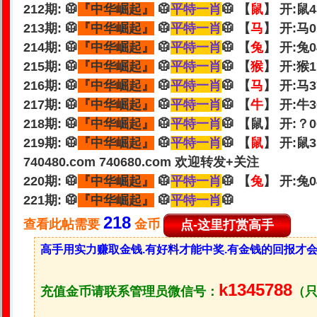
212期: 🥼
『中华崛起』
🥼
平特一肖
🥼 【
鼠
】 开:鼠4
213期: 🥼
『中华崛起』
🥼
平特一肖
🥼 【
马
】 开:马
214期: 🥼
『中华崛起』
🥼
平特一肖
🥼 【
兔
】 开:兔
215期: 🥼
『中华崛起』
🥼
平特一肖
🥼 【
猴
】 开:猴
216期: 🥼
『中华崛起』
🥼
平特一肖
🥼 【
马
】 开:马
217期: 🥼
『中华崛起』
🥼
平特一肖
🥼 【
牛
】 开:牛3
218期: 🥼
『中华崛起』
🥼
平特一肖
🥼 【鼠】 开:？
219期: 🥼
『中华崛起』
🥼
平特一肖
🥼 【
鼠
】 开:鼠3
740480.com 740680.com 欢迎转发+关注
220期: 🥼
『中华崛起』
🥼
平特一肖
🥼 【
兔
】 开:兔
221期: 🥼
『中华崛起』
🥼
平特一肖
🥼
218
查看此帖需要
金币
高手用实力赚取金钱.有好料才能中奖.有金钱的回报才
k1345788
充值金币请联系管理员微信号：
（只