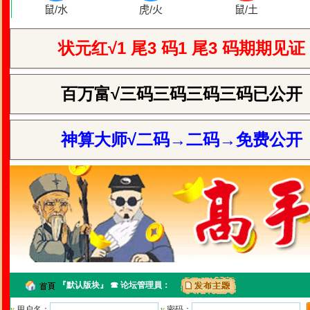
状元红√1 尾3 码1 尾3 码期期见证
百万富√三码三码三码三码已公开
神算大师√二码→二码→免费公开
『
默认版块
』 ☎ 论坛管理員：
y
用户名：
y
密码：