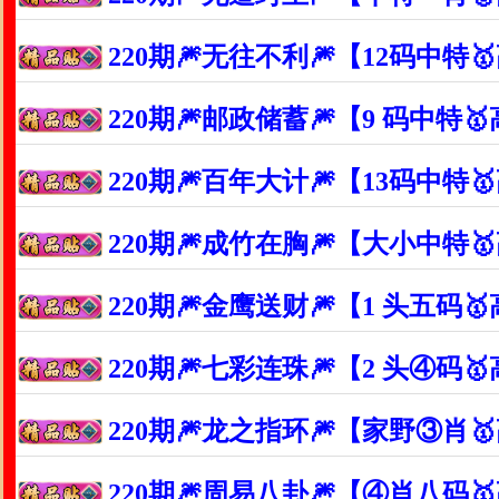
220期🎆无往不利🎆【12码中特
220期🎆邮政储蓄🎆【9 码中特
220期🎆百年大计🎆【13码中特
220期🎆成竹在胸🎆【大小中特
220期🎆金鹰送财🎆【1 头五码
220期🎆七彩连珠🎆【2 头④码
220期🎆龙之指环🎆【家野③肖
220期🎆周易八卦🎆【④肖八码