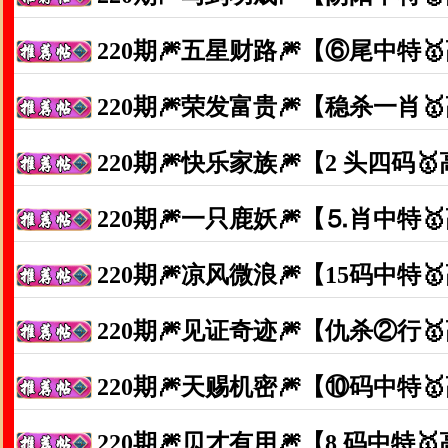
220期🎆五星财路🎆【⑥尾中特
220期🎆荣发富贵🎆【稳杀一肖
220期🎆快乐家族🎆【2 头四码
220期🎆一只鹿妖🎆【⒌肖中特
220期🎆凉风微浪🎆【15码中特
220期🎆见证奇迹🎆【仇杀②行
220期🎆天赐机密🎆【⑩码中特
220期🎆贝才有用🎆【8 码中特